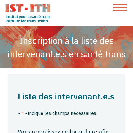
Skip
to
content
L'institut
pour
Inscription à la liste des
la
intervenant.e.s en santé trans
santé
trans
Liste des intervenant.e.s
«
» indique les champs nécessaires
*
Vous remplissez ce formulaire afin