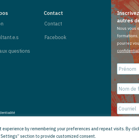
pos
Contact
Inscrive
autres d
on
Contact
Nous vous e
formations,
ltant.e.s
Facebook
pourrez vou
 aux questions
confidential
Prénom
Nom
de
famille
Courriel
dentialité
 experience by remembering your preferences and repeat visits. By click
e Settings” section to provide customized consent.