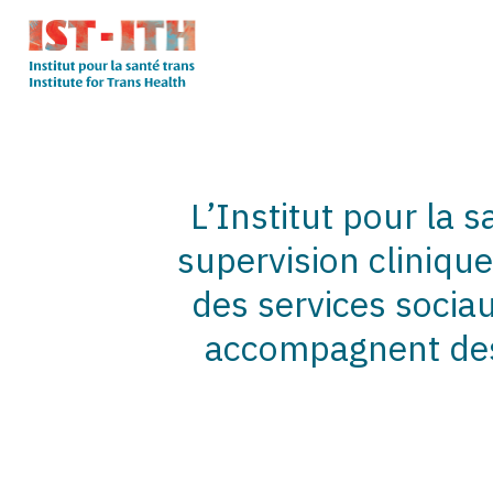
Skip
to
content
L'institut
pour
la
santé
L’Institut pour la 
trans
supervision cliniqu
des services socia
accompagnent des 