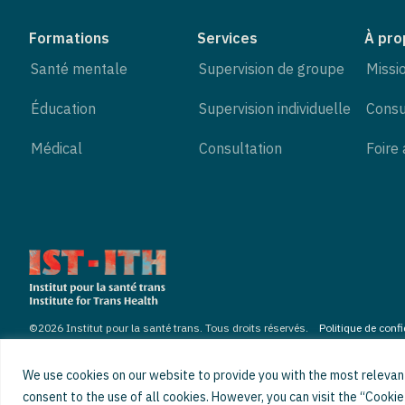
Formations
Services
À pro
Santé mentale
Supervision de groupe
Missi
Éducation
Supervision individuelle
Consu
Médical
Consultation
Foire
©2026 Institut pour la santé trans. Tous droits réservés.
Politique de confi
We use cookies on our website to provide you with the most relevant
consent to the use of all cookies. However, you can visit the “Cooki