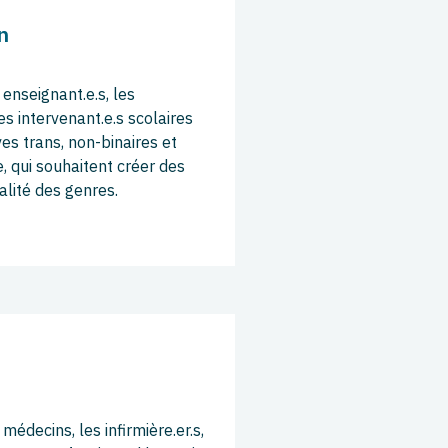
n
enseignant.e.s, les
les intervenant.e.s scolaires
ves trans, non-binaires et
e, qui souhaitent créer des
alité des genres.
édecins, les infirmière.er.s,