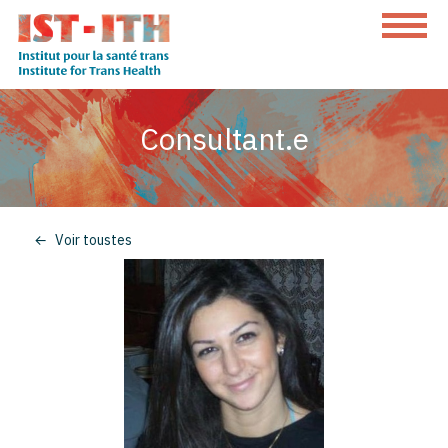
Skip
to
content
L'institut
pour
Consultant.e
la
santé
trans
Voir toustes