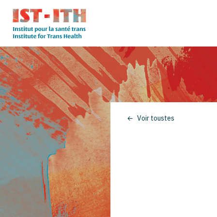
Skip
to
content
L'institut
pour
la
santé
trans
Voir toustes